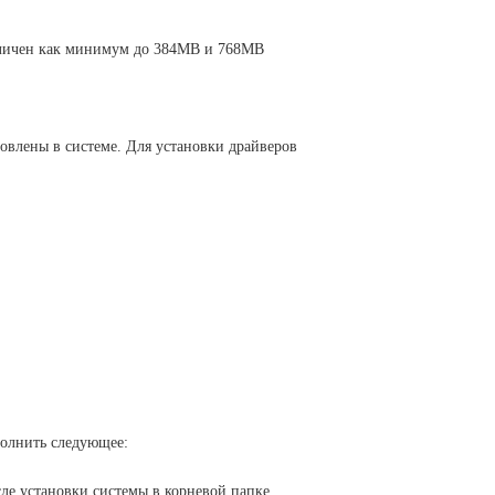
величен как минимум до 384MB и 768MB
новлены в системе. Для установки драйверов
полнить следующее:
сле установки системы в корневой папке