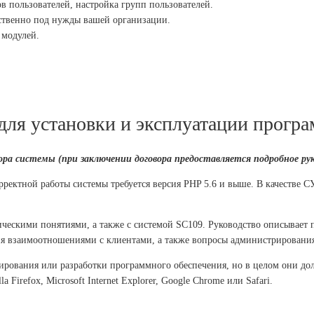
в пользователей, настройка групп пользователей.
ственно под нужды вашей организации.
 модулей.
ля установки и эксплуатации програ
ра системы (при заключении договора предоставляется подробное рук
ректной работы системы требуется версия PHP 5.6 и выше. В качестве 
ческими понятиями, а также с системой SC109. Руководство описывает 
ия взаимоотношениями с клиентами, а также вопросы администрировани
мирования или разработки программного обеспечения, но в целом они до
 Firefox, Microsoft Internet Explorer, Google Chrome или Safari.