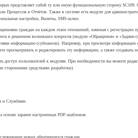
оторых представляет собой ту или иную функциональную сторону SC109
ули Процессов и Отчётов. Также в системе есть модули для администрато
гиональные настройки, Валюты, SMS-шлюз.
щениями граждан на каждом этапе отношений, начиная с регистрации пр
ента и решением возникших вопросов (модули «Обращения» и «Задачи»).
улями информацию (субпанели). Например, при просмотре информации о 
ете просматривать и редактировать эту информацию, а также создавать 
ть доступ пользователей к модулям. При необходимости вы можете реда
и сторонними средствами разработки).
н и Службами.
а основе заранее настроенных PDF-шаблонов.
тслеживание новых обратившихся граждан