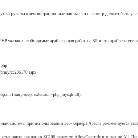
удут загружаться демонстрационные данные, то параметр должен быть у
 PHP указаны необходимые драйвера для работы с БД и эти драйвера уста
.php
ibrary/cc296170.aspx
.ini (например: extension=php_mysqli.dll).
йлам системы при использовании веб- сервера Apache рекомендуется вы
f установите для папки SC109 параметр AllowOverride в значение All. По