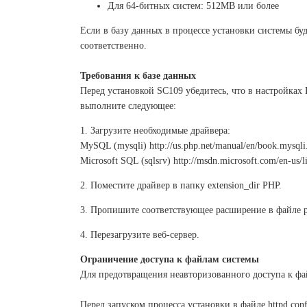
Для 64-битных систем: 512MB или более
Если в базу данных в процессе установки системы б
соответственно.
Требования к базе данных
Перед установкой SC109 убедитесь, что в настройках
выполните следующее:
1. Загрузите необходимые драйвера:
MySQL (mysqli) http://us.php.net/manual/en/book.mysqli
Microsoft SQL (sqlsrv) http://msdn.microsoft.com/en-us/l
2. Поместите драйвер в папку extension_dir PHP.
3. Пропишите соответствующее расширение в файле php
4. Перезагрузите веб-сервер.
Ограничение доступа к файлам системы
Для предотвращения неавторизованного доступа к фа
Перед запуском процесса установки в файле httpd.con